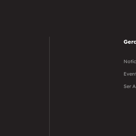
Gera
Notíc
Even
Ser 