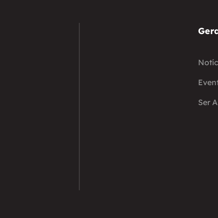
Gera
Notíc
Even
Ser 