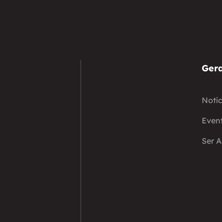
Gera
Notíc
Even
Ser 