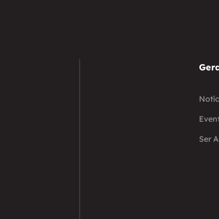
Gera
Notíc
Even
Ser 