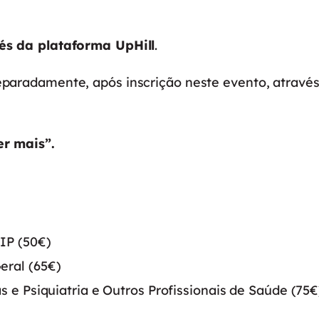
vés da plataforma UpHill
.
eparadamente, após inscrição neste evento, através
r mais”.
PIP (50€)
eral (65€)
s e Psiquiatria e Outros Profissionais de Saúde (75€