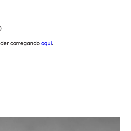
)
eder carregando
aqui
.