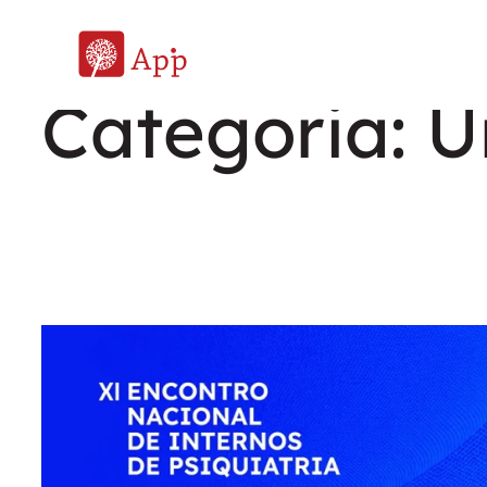
Saltar
para
Categoria:
U
o
conteúdo